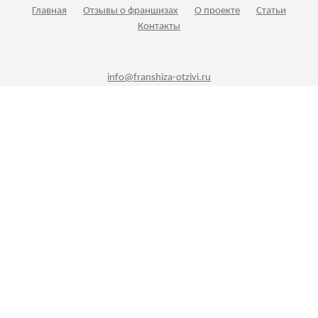
Главная
Отзывы о франшизах
О проекте
Статьи
Контакты
info@franshiza-otzivi.ru