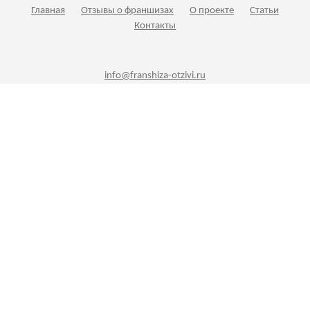
Главная
Отзывы о франшизах
О проекте
Статьи
Контакты
info@franshiza-otzivi.ru