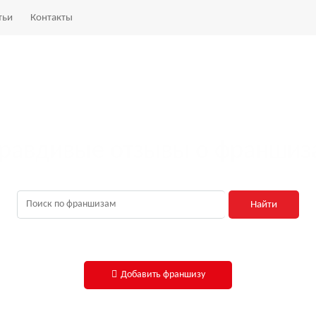
тьи
Контакты
равдивые отзывы о франшиз
Найти
Добавить франшизу