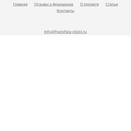
Главная
Отзывы о франшизах
О проекте
Статьи
Контакты
info@franshiza-otzivi.ru